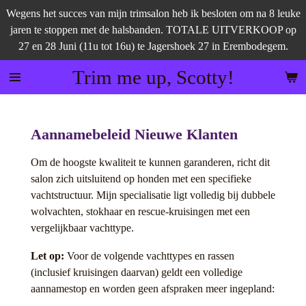
Wegens het succes van mijn trimsalon heb ik besloten om na 8 leuke
Ga
jaren te stoppen met de halsbanden. TOTALE UITVERKOOP op
direct
27 en 28 Juni (11u tot 16u) te Jagershoek 27 in Erembodegem.
naar
de
Trim me up, Scotty!
hoofdinhoud
Aannamebeleid Nieuwe Klanten
Om de hoogste kwaliteit te kunnen garanderen, richt dit
salon zich uitsluitend op honden met een specifieke
vachtstructuur. Mijn specialisatie ligt volledig bij dubbele
wolvachten, stokhaar en rescue-kruisingen met een
vergelijkbaar vachttype.
Let op:
Voor de volgende vachttypes en rassen
(inclusief kruisingen daarvan) geldt een volledige
aannamestop en worden geen afspraken meer ingepland: