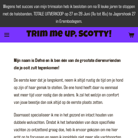
Wegens het succes van mijn trimsalon heb ik besloten om na 8 leuke jaren te stoppen
Ga
met de halsbanden. TOTALE UITVERKOOP op 27 en 28 Juni (11u tot 16u) te Jagershoek 27
direct
in Erembodegem.
naar
de
Trim me up, Scotty!
hoofdinhoud
Mijn naam is Defné en ik ben één van de grootste dierenvrienden
die je ooit zult tegenkomen!
​De eerste keer dat je langskomt, neem ik altijd rustig de tijd om je hond
op zijn of haar gemak te stellen. De ene hond heeft daar nu eenmaal
wat meer tijd voor nodig dan de andere. Ik zal het welzijn en comfort
van jouw beestje dan ook altijd op de eerste plaats zetten.
​Daarnaast specialiseer ik me in het gezond en intact houden van
dubbele wolvachten. Omdat ik het behandelen van deze specifieke
vachten zo ontzettend graag doe, heb ik ervoor gekozen om me hier
echt op te focussen en neem ik inmiddels niet meer alle vachtsoorten