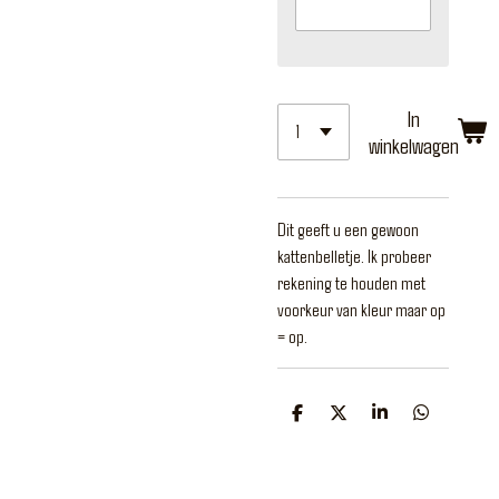
In
winkelwagen
Dit geeft u een gewoon
kattenbelletje. Ik probeer
rekening te houden met
voorkeur van kleur maar op
= op.
D
D
S
D
e
e
h
e
l
e
a
l
e
l
r
e
n
e
n