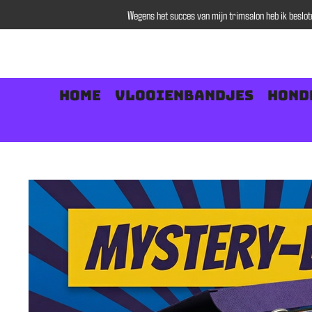
Wegens het succes van mijn trimsalon heb ik beslo
Ga
direct
naar
de
hoofdinhoud
Home
Vlooienbandjes
Hond