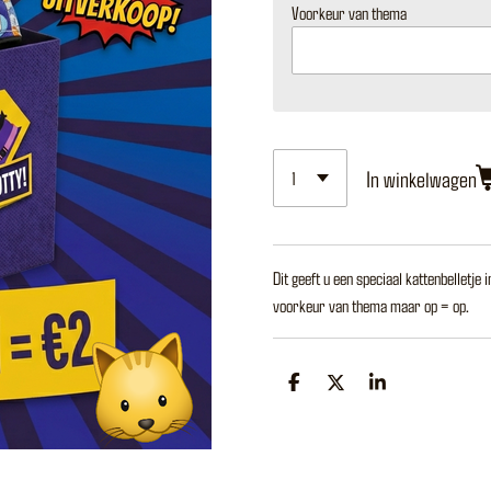
Voorkeur van thema
In winkelwagen
Dit geeft u een speciaal kattenbelletje
voorkeur van thema maar op = op.
D
D
S
e
e
h
l
e
a
e
l
r
n
e