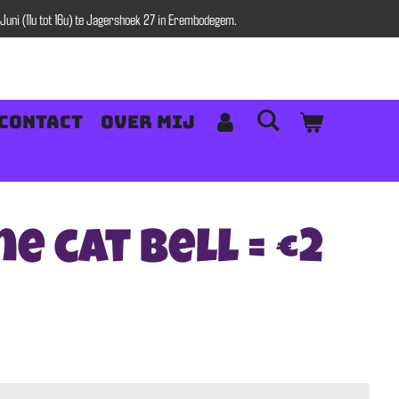
uni (11u tot 16u) te Jagershoek 27 in Erembodegem.
Contact
Over mij
ne cat bell = €2