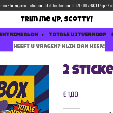
om na 8 leuke jaren te stoppen met de halsbanden. TOTALE UITVERKOOP op 27 en 
Trim me up, Scotty!
entrimsalon
TOTALE UITVERKOOP
Heeft u vragen? Klik dan hier!
2 sticke
€ 1,00