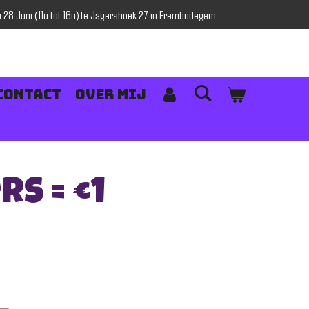
28 Juni (11u tot 16u) te Jagershoek 27 in Erembodegem.
Contact
Over mij
rs = €1