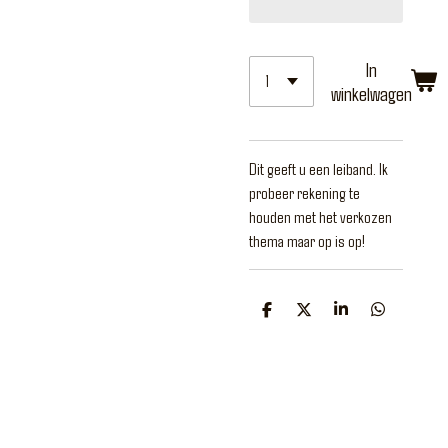
In
winkelwagen
Dit geeft u een leiband. Ik
probeer rekening te
houden met het verkozen
thema maar op is op!
D
D
S
D
e
e
h
e
l
e
a
l
e
l
r
e
n
e
n