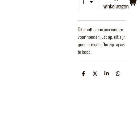
winkelwagen
Dit geeft u een accessoire
voor honden. Let op, dit zijn
geen strikjes! Die zijn apart
te koop.
D
D
S
D
e
e
h
e
l
e
a
l
e
l
r
e
n
e
n